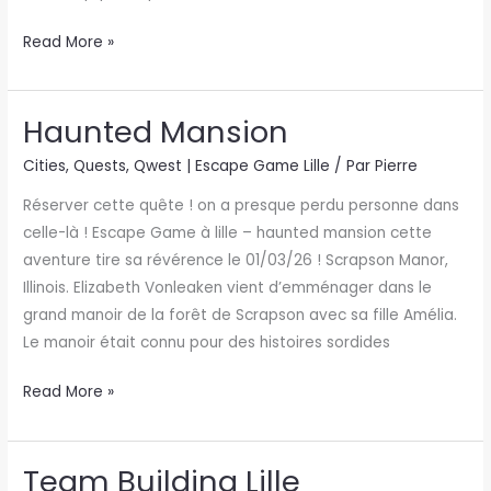
Read More »
Haunted Mansion
Haunted
Mansion
Cities
,
Quests
,
Qwest | Escape Game Lille
/ Par
Pierre
Réserver cette quête ! on a presque perdu personne dans
celle-là ! Escape Game à lille – haunted mansion cette
aventure tire sa révérence le 01/03/26 ! Scrapson Manor,
Illinois. Elizabeth Vonleaken vient d’emménager dans le
grand manoir de la forêt de Scrapson avec sa fille Amélia.
Le manoir était connu pour des histoires sordides
Read More »
Team Building Lille
Team