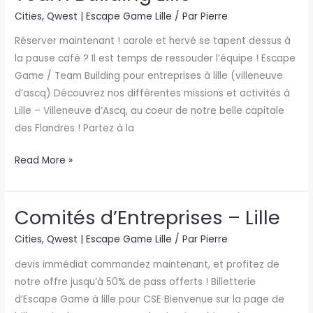
Building
Cities
,
Qwest | Escape Game Lille
/ Par
Pierre
Lille
Réserver maintenant ! carole et hervé se tapent dessus à
la pause café ? Il est temps de ressouder l’équipe ! Escape
Game / Team Building pour entreprises à lille (villeneuve
d’ascq) Découvrez nos différentes missions et activités à
Lille – Villeneuve d’Ascq, au coeur de notre belle capitale
des Flandres ! Partez à la
Read More »
Comités d’Entreprises – Lille
Comités
d’Entreprises
Cities
,
Qwest | Escape Game Lille
/ Par
Pierre
–
devis immédiat commandez maintenant, et profitez de
Lille
notre offre jusqu’à 50% de pass offerts ! Billetterie
d’Escape Game à lille pour CSE Bienvenue sur la page de