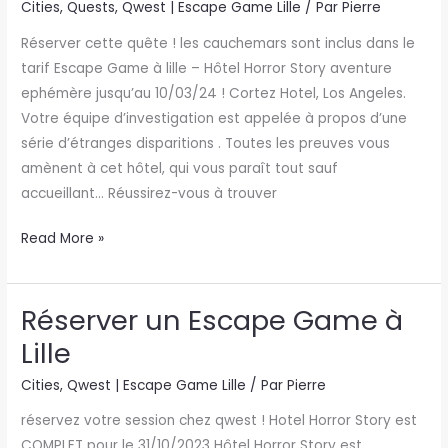
Cities
,
Quests
,
Qwest | Escape Game Lille
/ Par
Pierre
Story
Réserver cette quête ! les cauchemars sont inclus dans le
tarif Escape Game à lille – Hôtel Horror Story aventure
ephémère jusqu’au 10/03/24 ! Cortez Hotel, Los Angeles.
Votre équipe d’investigation est appelée à propos d’une
série d’étranges disparitions . Toutes les preuves vous
amènent à cet hôtel, qui vous paraît tout sauf
accueillant… Réussirez-vous à trouver
Read More »
Réserver un Escape Game à
Réserver
un
Lille
Escape
Cities
,
Qwest | Escape Game Lille
/ Par
Pierre
Game
à
réservez votre session chez qwest ! Hotel Horror Story est
Lille
COMPLET pour le 31/10/2023 Hôtel Horror Story est