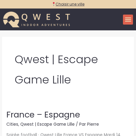
Aller
Choisir une ville
au
contenu
Qwest | Escape
Game Lille
France – Espagne
France
–
Cities
,
Qwest | Escape Game Lille
/ Par
Pierre
Espagne
Soirée football · Qwest Lille France VS Espagne Mardi 14